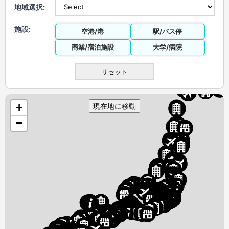
地域選択:
施設:
空港/港
駅/バス停
商業/宿泊施設
大学/病院
リセット
現在地に移動
+
−