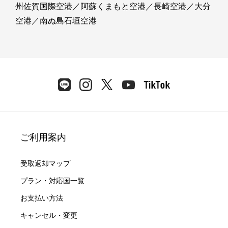
州佐賀国際空港
／
阿蘇くまもと空港
／
長崎空港
／
大分
空港
／
南ぬ島石垣空港
青森県
青森駅:NewDays 青森東口待合
5:20-23:59
詳細 >
青森県
ご利用案内
青森空港:1F 国際線チケットロビー
6:00-22:00
受取返却マップ
詳細 >
プラン・対応国一覧
お支払い方法
青森県
キャンセル・変更
弘前駅:東横INN弘前駅前