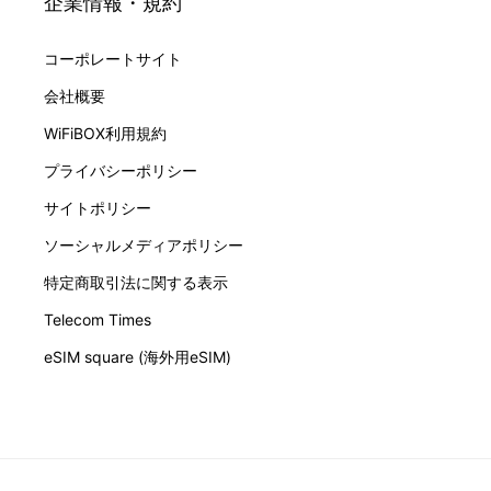
企業情報・規約
詳細 >
コーポレートサイト
会社概要
宮城県
WiFiBOX利用規約
仙台駅:スマホ修理工房 仙台PARCO2店
10:00-20:30
プライバシーポリシー
▶臨時休業・長期休業などの最新情報はこちら（スマホ修理工房WE
Bページ）
サイトポリシー
詳細 >
ソーシャルメディアポリシー
特定商取引法に関する表示
Telecom Times
宮城県
eSIM square (海外用eSIM)
仙台駅:東横INN仙台駅西口中央 フロントロビー
24時間
詳細 >