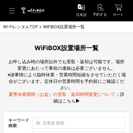
予約する
カート
日本語
Wi-FiレンタルTOP
WiFiBOX設置場所一覧
ヘルプ／お問い合わせ
ヘルプセンター(FAQ)(日本語)
WiFiBOX設置場所一覧
Help Center(FAQ)(English)
お申し込み時の場所以外でも受取・返却は可能です。場所
変更にあたって事前の連絡は必要ございません。
※諸事情により臨時休業・営業時間短縮をさせていただく場
お問い合わせ(日本語)
合がございます。定休日や営業時間を予約前にご確認くだ
さい。
Inquiry(English)
夏季休業期間（お盆）の受取・返却時間変更について
：
詳
細はこちら▶
キーワード
検索: