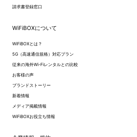
請求書登録窓口
岩手県
いわて花巻空港:1F チェックインロビー / 到着ロビー
7:15-19:30
WiFiBOXについて
詳細 >
WiFiBOXとは？
5G（高速通信規格）対応プラン
岩手県
従来の海外Wi-Fiレンタルとの比較
北上駅:アパホテル〈北上駅西〉
お客様の声
24時間
ブランドストーリー
詳細 >
新着情報
メディア掲載情報
宮城県
WiFiBOXお役立ち情報
仙台駅:NewDays 仙台
6:00-0:00