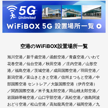
八戸駅:NewDays ミニ 八戸1号
6:15-21:00
詳細 >
青森県
空港のWiFiBOX設置場所一覧
青森駅:アパホテル〈青森駅県庁通〉
24時間
旭川空港
／
新千歳空港
／
函館空港
／
青森空港
／
いわて
花巻空港
／
仙台空港
／
秋田空港
／
庄内空港
／
山形空
詳細 >
港
／
福島空港
／
茨城空港
／
成田国際空港
／
羽田空港
／
新潟空港
／
富山きときと空港
／
信州まつもと空港
／
中
青森県
部国際空港 セントレア
／
大阪国際空港（伊丹空港）
／
関西国際空港
／
米子鬼太郎空港
／
岡山桃太郎空港
／
青森駅:アパホテル〈青森駅東〉
24時間
岩国錦帯橋空港
／
山口宇部空港
／
高松空港
／
徳島阿波
おどり空港
／
松山空港
／
高知龍馬空港
／
福岡空港
／
九
詳細 >