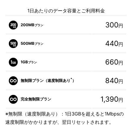
1日あたりのデータ容量とご利用料金
300
200MB
円
プラン
440
500MB
円
プラン
660
1GB
円
プラン
840
*
無制限プラン（速度制限あり
）
円
1,390
完全無制限プラン
円
※無制限（速度制限あり）：1日3GBを超えると1Mbpsの
速度制限がかかりますが、翌日リセットされます。