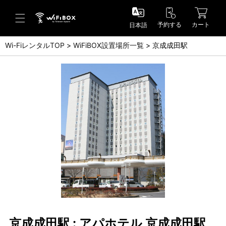
予約する
カート
日本語
Wi-FiレンタルTOP
WiFiBOX設置場所一覧
京成成田駅
ヘルプ／お問い合わせ
ヘルプセンター(FAQ)(日本語)
Help Center(FAQ)(English)
お問い合わせ(日本語)
Inquiry(English)
京成成田駅 : アパホテル 京成成田駅