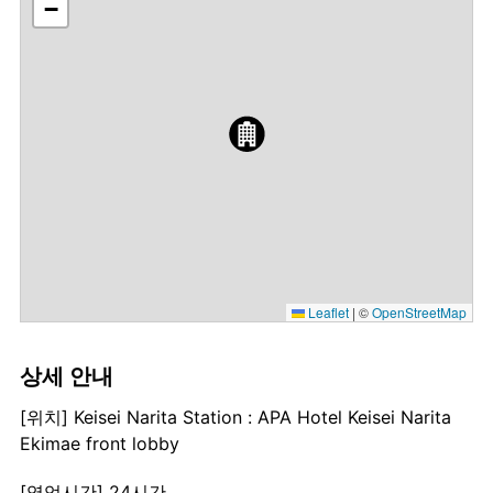
−
Leaflet
|
©
OpenStreetMap
상세 안내
[위치] Keisei Narita Station : APA Hotel Keisei Narita
Ekimae front lobby
[영업시간] 24시간