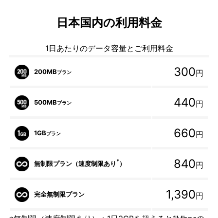
日本国内の利用料金
1日あたりのデータ容量とご利用料金
300
200MB
円
プラン
440
500MB
円
プラン
660
1GB
円
プラン
840
*
無制限プラン（速度制限あり
）
円
1,390
完全無制限プラン
円