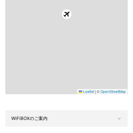
Leaflet
|
©
OpenStreetMap
WiFiBOXのご案内