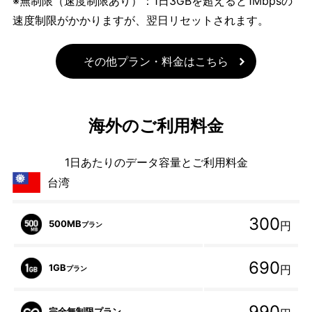
※無制限（速度制限あり）：1日3GBを超えると1Mbpsの
速度制限がかかりますが、翌日リセットされます。
その他プラン・料金はこちら
海外のご利用料金
1日あたりのデータ容量とご利用料金
台湾
300
500MB
円
プラン
690
1GB
円
プラン
990
完全無制限プラン