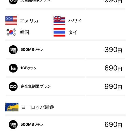
円
アメリカ
ハワイ
韓国
タイ
390
500MB
円
プラン
690
1GB
円
プラン
990
完全無制限プラン
円
ヨーロッパ周遊
690
500MB
円
プラン