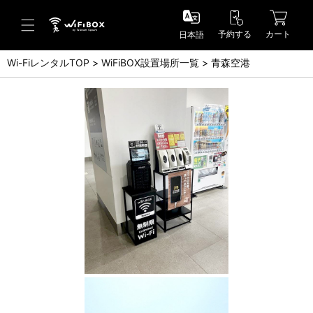
予約する
カート
日本語
Wi-FiレンタルTOP
WiFiBOX設置場所一覧
青森空港
ヘルプ／お問い合わせ
ヘルプセンター(FAQ)(日本語)
Help Center(FAQ)(English)
お問い合わせ(日本語)
Inquiry(English)