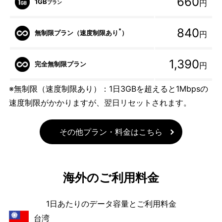
660
1GB
円
プラン
840
*
無制限プラン（速度制限あり
）
円
1,390
完全無制限プラン
円
※無制限（速度制限あり）：1日3GBを超えると1Mbpsの
速度制限がかかりますが、翌日リセットされます。
その他プラン・料金はこちら
海外のご利用料金
1日あたりのデータ容量とご利用料金
台湾