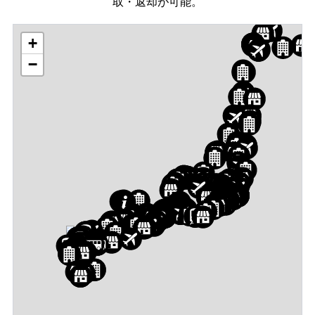
取・返却が可能。
+
−