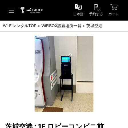
予約する
カート
日本語
Wi-FiレンタルTOP
WiFiBOX設置場所一覧
茨城空港
ヘルプ／お問い合わせ
ヘルプセンター(FAQ)(日本語)
Help Center(FAQ)(English)
お問い合わせ(日本語)
Inquiry(English)
茨城空港 : 1F ロビーコンビニ前