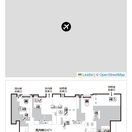
Leaflet
|
©
OpenStreetMap