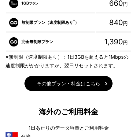
660
1GB
円
プラン
840
*
無制限プラン（速度制限あり
）
円
1,390
完全無制限プラン
円
※無制限（速度制限あり）：1日3GBを超えると1Mbpsの
速度制限がかかりますが、翌日リセットされます。
その他プラン・料金はこちら
海外のご利用料金
1日あたりのデータ容量とご利用料金
台湾