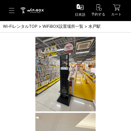
予約する
カート
日本語
Wi-FiレンタルTOP
WiFiBOX設置場所一覧
水戸駅
ヘルプ／お問い合わせ
ヘルプセンター(FAQ)(日本語)
Help Center(FAQ)(English)
お問い合わせ(日本語)
Inquiry(English)