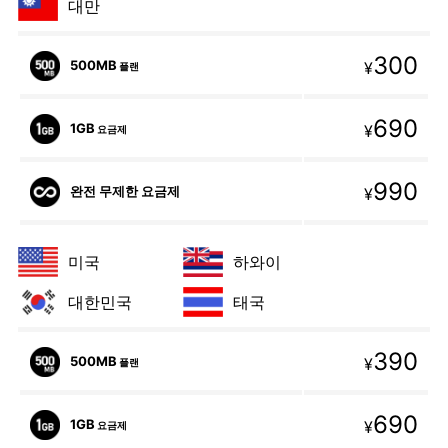
대만
300
500MB
¥
플랜
690
1GB
¥
요금제
990
완전 무제한 요금제
¥
미국
하와이
대한민국
태국
390
500MB
¥
플랜
690
1GB
¥
요금제