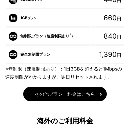
円
660
1GB
円
プラン
840
*
無制限プラン（速度制限あり
）
円
1,390
完全無制限プラン
円
※無制限（速度制限あり）：1日3GBを超えると1Mbpsの
速度制限がかかりますが、翌日リセットされます。
その他プラン・料金はこちら
海外のご利用料金