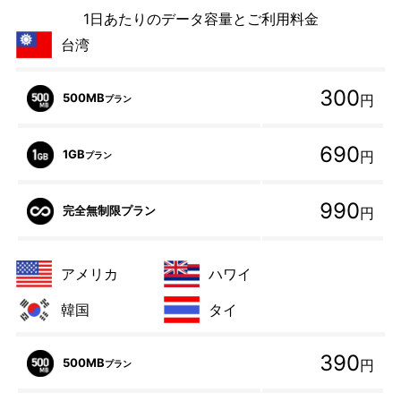
1日あたりのデータ容量とご利用料金
台湾
300
500MB
円
プラン
690
1GB
円
プラン
990
完全無制限プラン
円
アメリカ
ハワイ
韓国
タイ
390
500MB
円
プラン