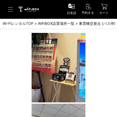
予約する
カート
日本語
Wi-FiレンタルTOP
WiFiBOX設置場所一覧
東雲橋交差点 (バス停)
ヘルプ／お問い合わせ
ヘルプセンター(FAQ)(日本語)
Help Center(FAQ)(English)
お問い合わせ(日本語)
Inquiry(English)