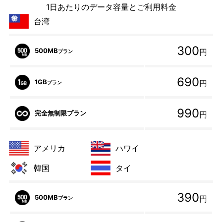
1日あたりのデータ容量とご利用料金
台湾
300
500MB
円
プラン
690
1GB
円
プラン
990
完全無制限プラン
円
アメリカ
ハワイ
韓国
タイ
390
500MB
円
プラン