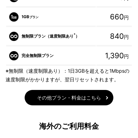
660
1GB
円
プラン
840
*
無制限プラン（速度制限あり
）
円
1,390
完全無制限プラン
円
※無制限（速度制限あり）：1日3GBを超えると1Mbpsの
速度制限がかかりますが、翌日リセットされます。
その他プラン・料金はこちら
海外のご利用料金