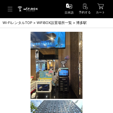
予約する
カート
日本語
Wi-FiレンタルTOP
WiFiBOX設置場所一覧
博多駅
ヘルプ／お問い合わせ
ヘルプセンター(FAQ)(日本語)
Help Center(FAQ)(English)
お問い合わせ(日本語)
Inquiry(English)