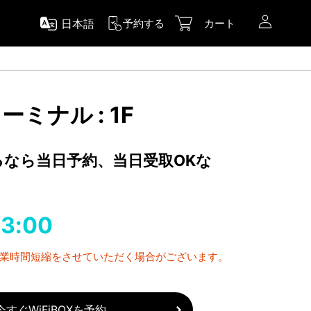
日本語
予約する
カート
ミナル : 1F
するなら当日予約、当日受取OKな
23:00
営業時間短縮をさせていただく場合がございます。
今すぐWiFiBOXを予約