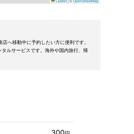
Leaflet
|
©
OpenStreetMap
ル湘南店へ移動中に予約したい方に便利です。
iレンタルサービスです。海外や国内旅行、帰
300
円