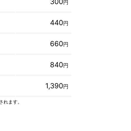
300
円
440
円
660
円
840
円
1,390
円
トされます。