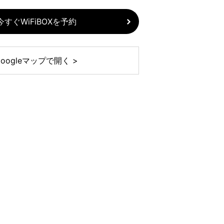
今すぐWiFiBOXを予約
Googleマップで開く >