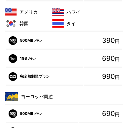
アメリカ
ハワイ
韓国
タイ
390
500MB
円
プラン
690
1GB
円
プラン
990
完全無制限プラン
円
ヨーロッパ周遊
690
500MB
円
プラン