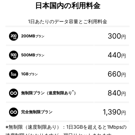
日本国内の利用料金
1日あたりのデータ容量とご利用料金
300
200MB
円
プラン
440
500MB
円
プラン
660
1GB
円
プラン
840
*
無制限プラン（速度制限あり
）
円
1,390
完全無制限プラン
円
※無制限（速度制限あり）：1日3GBを超えると1Mbpsの