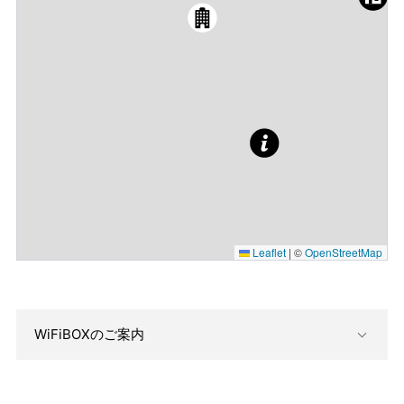
Leaflet
|
©
OpenStreetMap
WiFiBOXのご案内