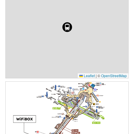
Leaflet
|
©
OpenStreetMap