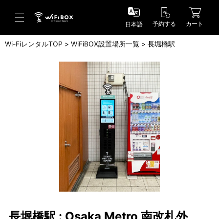
予約する
カート
日本語
Wi-FiレンタルTOP
WiFiBOX設置場所一覧
長堀橋駅
ヘルプ／お問い合わせ
ヘルプセンター(FAQ)(日本語)
Help Center(FAQ)(English)
お問い合わせ(日本語)
Inquiry(English)
長堀橋駅 : Osaka Metro 南改札外