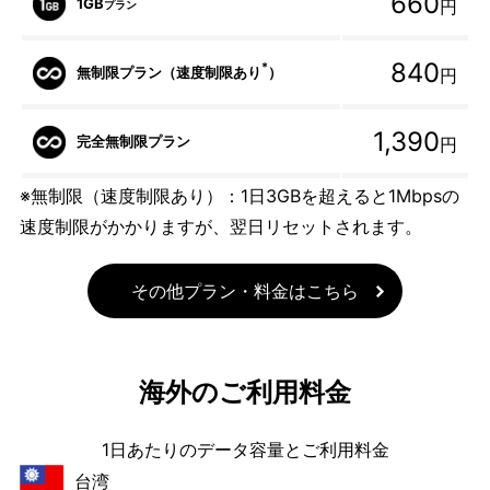
660
1GB
円
プラン
840
*
無制限プラン（速度制限あり
）
円
1,390
完全無制限プラン
円
※無制限（速度制限あり）：1日3GBを超えると1Mbpsの
速度制限がかかりますが、翌日リセットされます。
その他プラン・料金はこちら
海外のご利用料金
1日あたりのデータ容量とご利用料金
台湾