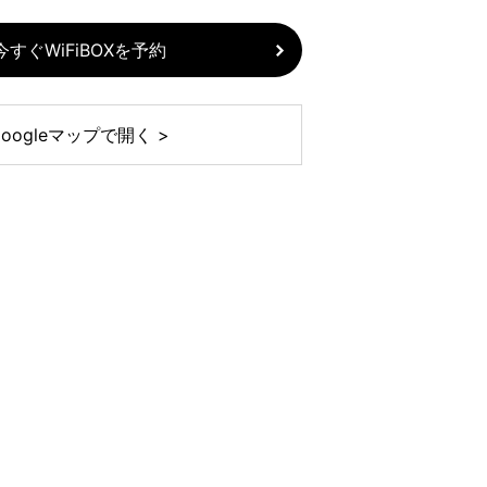
今すぐWiFiBOXを予約
Googleマップで開く >