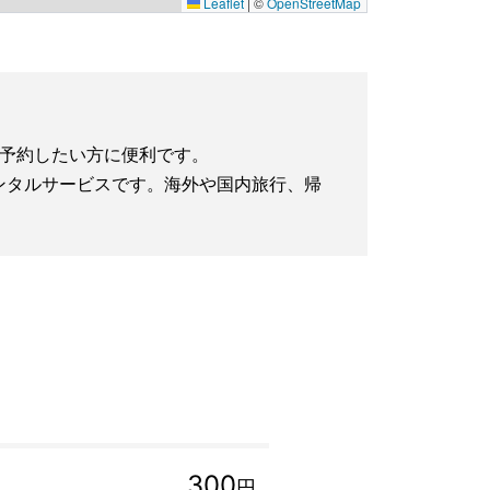
Leaflet
|
©
OpenStreetMap
に予約したい方に便利です。
iレンタルサービスです。海外や国内旅行、帰
300
円