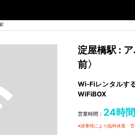
駅
淀屋橋駅 :
前〉
Wi-Fiレンタル
WiFiBOX
24時
営業時間：
※諸事情により臨時休業・