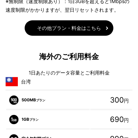
※無制限（速度制限あり）：1日3GBを超えると1Mbpsの
速度制限がかかりますが、翌日リセットされます。
その他プラン・料金はこちら
海外のご利用料金
1日あたりのデータ容量とご利用料金
台湾
300
500MB
円
プラン
690
1GB
円
プラン