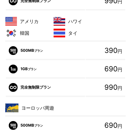
990
完全無制限プラン
円
アメリカ
ハワイ
韓国
タイ
390
500MB
円
プラン
690
1GB
円
プラン
990
完全無制限プラン
円
ヨーロッパ周遊
690
500MB
円
プラン