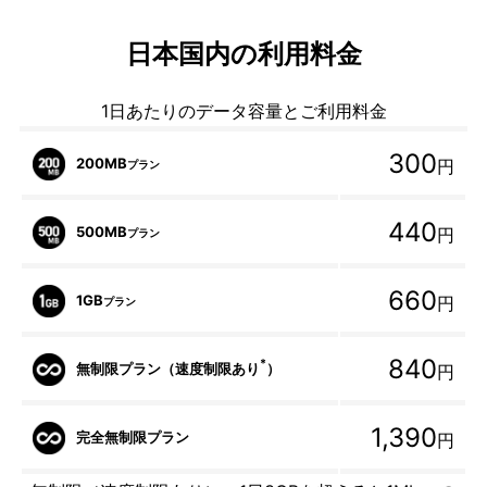
日本国内の利用料金
1日あたりのデータ容量とご利用料金
300
200MB
円
プラン
440
500MB
円
プラン
660
1GB
円
プラン
840
*
無制限プラン（速度制限あり
）
円
1,390
完全無制限プラン
円