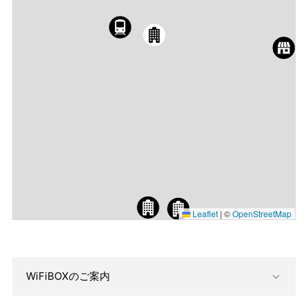
Leaflet
|
©
OpenStreetMap
WiFiBOXのご案内