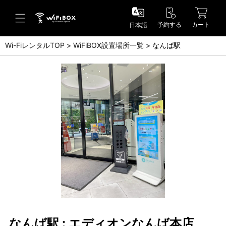
予約する
カート
日本語
Wi-FiレンタルTOP
WiFiBOX設置場所一覧
なんば駅
ヘルプ／お問い合わせ
ヘルプセンター(FAQ)(日本語)
Help Center(FAQ)(English)
お問い合わせ(日本語)
Inquiry(English)
なんば駅 : エディオンなんば本店