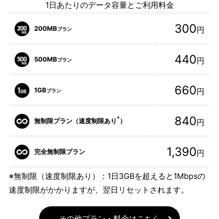
1日あたりのデータ容量とご利用料金
300
200MB
円
プラン
440
500MB
円
プラン
660
1GB
円
プラン
840
*
無制限プラン（速度制限あり
）
円
1,390
完全無制限プラン
円
※無制限（速度制限あり）：1日3GBを超えると1Mbpsの
速度制限がかかりますが、翌日リセットされます。
その他プラン・料金はこちら