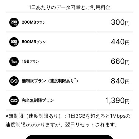
1日あたりのデータ容量とご利用料金
300
200MB
円
プラン
440
500MB
円
プラン
660
1GB
円
プラン
840
*
無制限プラン（速度制限あり
）
円
1,390
完全無制限プラン
円
※無制限（速度制限あり）：1日3GBを超えると1Mbpsの
速度制限がかかりますが、翌日リセットされます。