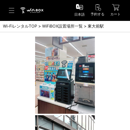
予約する
カート
日本語
Wi-FiレンタルTOP
WiFiBOX設置場所一覧
東大前駅
ヘルプ／お問い合わせ
ヘルプセンター(FAQ)(日本語)
Help Center(FAQ)(English)
お問い合わせ(日本語)
Inquiry(English)