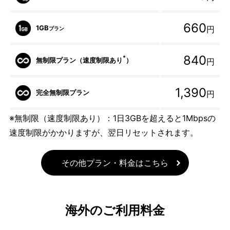
660
1GB
円
プラン
840
*
無制限プラン（速度制限あり
）
円
1,390
完全無制限プラン
円
※無制限（速度制限あり）：1日3GBを超えると1Mbpsの
速度制限がかかりますが、翌日リセットされます。
その他プラン・料金はこちら
海外のご利用料金