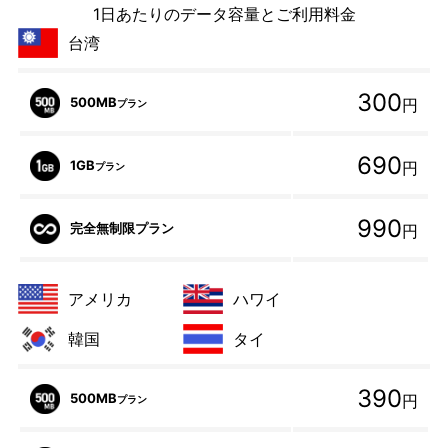
1日あたりのデータ容量とご利用料金
台湾
300
500MB
円
プラン
690
1GB
円
プラン
990
完全無制限プラン
円
アメリカ
ハワイ
韓国
タイ
390
500MB
円
プラン