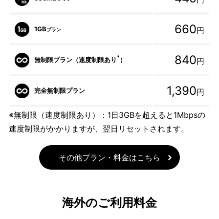
660
1GB
円
プラン
840
*
無制限プラン（速度制限あり
）
円
1,390
完全無制限プラン
円
※無制限（速度制限あり）：1日3GBを超えると1Mbpsの
速度制限がかかりますが、翌日リセットされます。
その他プラン・料金はこちら
海外のご利用料金