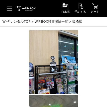
予約する
カート
日本語
Wi-FiレンタルTOP
WiFiBOX設置場所一覧
板橋駅
ヘルプ／お問い合わせ
ヘルプセンター(FAQ)(日本語)
Help Center(FAQ)(English)
お問い合わせ(日本語)
Inquiry(English)