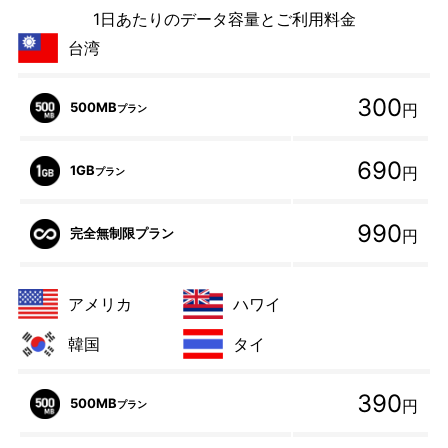
1日あたりのデータ容量とご利用料金
台湾
300
500MB
円
プラン
690
1GB
円
プラン
990
完全無制限プラン
円
アメリカ
ハワイ
韓国
タイ
390
500MB
円
プラン