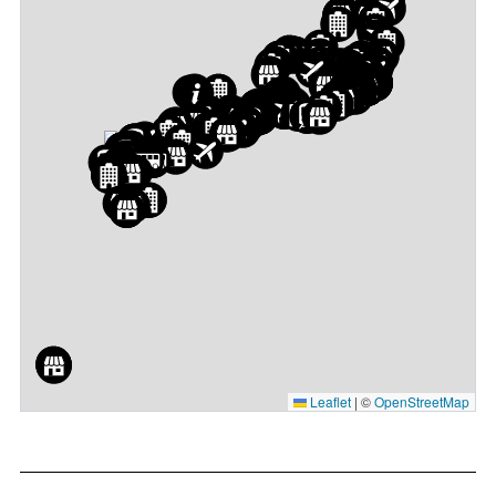
Leaflet
|
©
OpenStreetMap