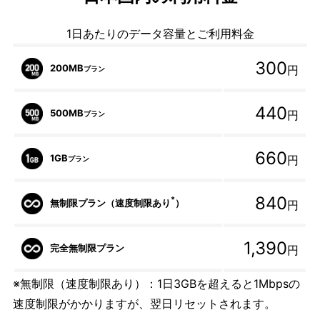
1日あたりのデータ容量とご利用料金
300
200MB
円
プラン
440
500MB
円
プラン
660
1GB
円
プラン
840
*
無制限プラン（速度制限あり
）
円
1,390
完全無制限プラン
円
※無制限（速度制限あり）：1日3GBを超えると1Mbpsの
速度制限がかかりますが、翌日リセットされます。