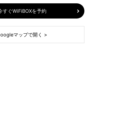
今すぐWiFiBOXを予約
Googleマップで開く >