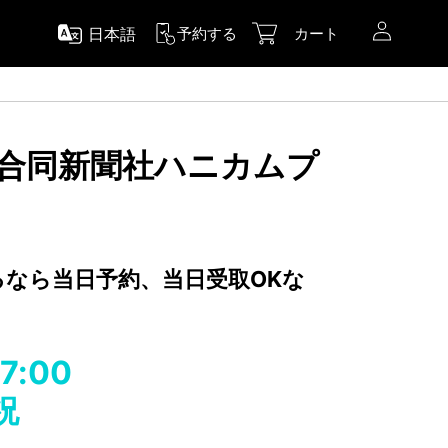
日本語
予約する
カート
大分合同新聞社ハニカムプ
するなら当日予約、当日受取OKな
17:00
祝