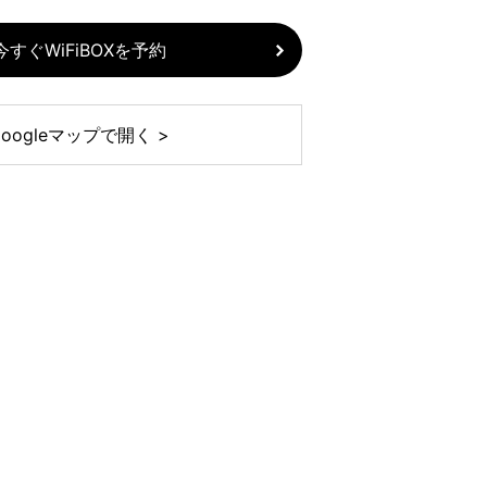
今すぐWiFiBOXを予約
Googleマップで開く >