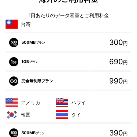
1日あたりのデータ容量とご利用料金
台湾
300
500MB
円
プラン
690
1GB
円
プラン
990
完全無制限プラン
円
アメリカ
ハワイ
韓国
タイ
390
500MB
円
プラン