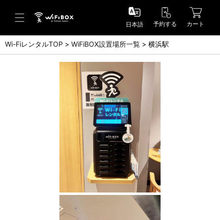
予約する
カート
日本語
Wi-FiレンタルTOP
WiFiBOX設置場所一覧
横浜駅
ヘルプ／お問い合わせ
ヘルプセンター(FAQ)(日本語)
Help Center(FAQ)(English)
お問い合わせ(日本語)
Inquiry(English)