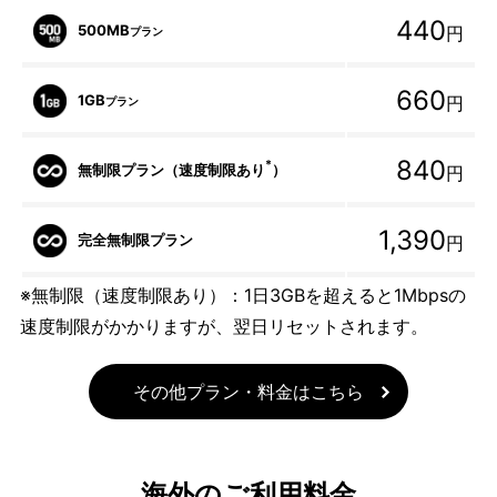
440
500MB
円
プラン
660
1GB
円
プラン
840
*
無制限プラン（速度制限あり
）
円
1,390
完全無制限プラン
円
※無制限（速度制限あり）：1日3GBを超えると1Mbpsの
速度制限がかかりますが、翌日リセットされます。
その他プラン・料金はこちら
海外のご利用料金