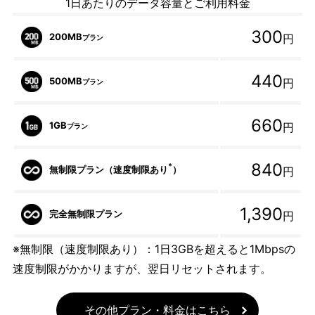
1日あたりのデータ容量とご利用料金
300
200MB
円
プラン
440
500MB
円
プラン
660
1GB
円
プラン
840
*
無制限プラン（速度制限あり
）
円
1,390
完全無制限プラン
円
※無制限（速度制限あり）：1日3GBを超えると1Mbpsの
速度制限がかかりますが、翌日リセットされます。
その他プラン・料金はこちら