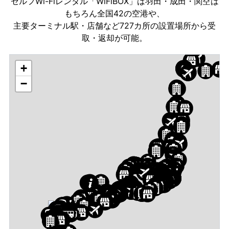
セルフWi-Fiレンタル「WiFiBOX」は羽田・成田・関空は
もちろん全国42の空港や、
主要ターミナル駅・店舗など727カ所の設置場所から受
取・返却が可能。
+
−