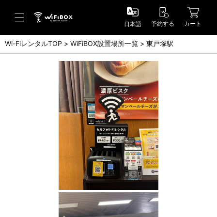
予約する
カート
日本語
Wi-FiレンタルTOP
WiFiBOX設置場所一覧
東戸塚駅
ヘルプ／お問い合わせ
ヘルプセンター(FAQ)(日本語)
Help Center(FAQ)(English)
お問い合わせ(日本語)
Inquiry(English)