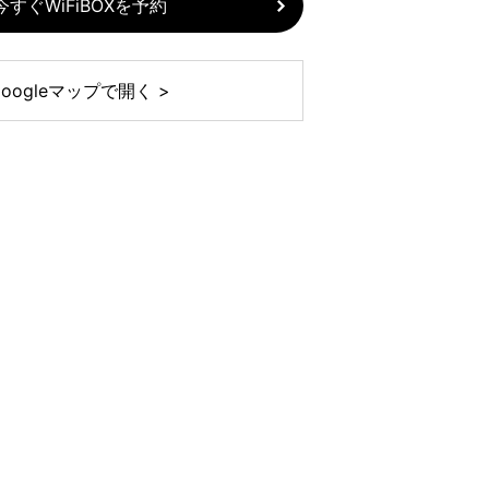
今すぐWiFiBOXを予約
Googleマップで開く >