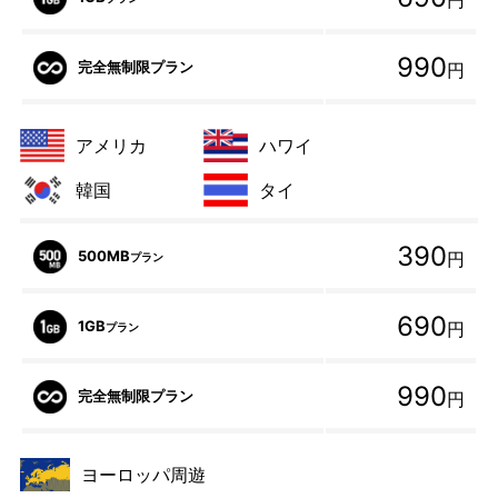
円
990
完全無制限プラン
円
アメリカ
ハワイ
韓国
タイ
390
500MB
円
プラン
690
1GB
円
プラン
990
完全無制限プラン
円
ヨーロッパ周遊