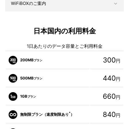
WiFiBOXのご案内
日本国内の利用料金
1日あたりのデータ容量とご利用料金
300
200MB
円
プラン
440
500MB
円
プラン
660
1GB
円
プラン
840
*
無制限プラン（速度制限あり
）
円