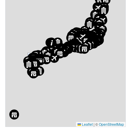
Leaflet
|
©
OpenStreetMap