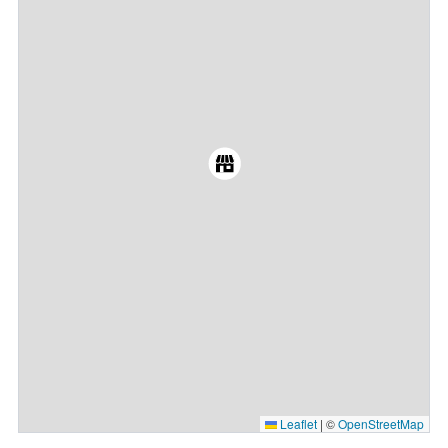
Leaflet
|
©
OpenStreetMap