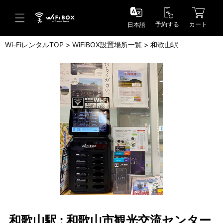
予約する
カート
日本語
Wi-FiレンタルTOP
WiFiBOX設置場所一覧
和歌山駅
ヘルプ／お問い合わせ
ヘルプセンター(FAQ)(日本語)
Help Center(FAQ)(English)
お問い合わせ(日本語)
Inquiry(English)
和歌山駅 : 和歌山市観光交流センター