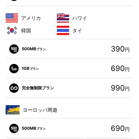
アメリカ
ハワイ
韓国
タイ
390
500MB
円
プラン
690
1GB
円
プラン
990
完全無制限プラン
円
ヨーロッパ周遊
690
500MB
円
プラン