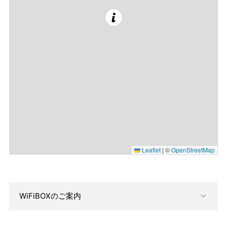
Leaflet
|
©
OpenStreetMap
WiFiBOXのご案内