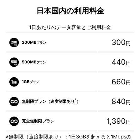
日本国内の利用料金
1日あたりのデータ容量とご利用料金
300
200MB
円
プラン
440
500MB
円
プラン
660
1GB
円
プラン
840
*
無制限プラン（速度制限あり
）
円
1,390
完全無制限プラン
円
※無制限（速度制限あり）：1日3GBを超えると1Mbpsの