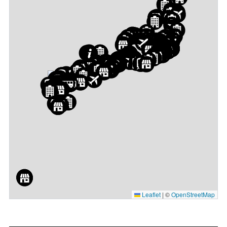
Leaflet
|
©
OpenStreetMap