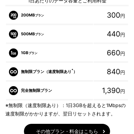
1日あたりのデータ容量とご利用料金
300
200MB
円
プラン
440
500MB
円
プラン
660
1GB
円
プラン
840
*
無制限プラン（速度制限あり
）
円
1,390
完全無制限プラン
円
※無制限（速度制限あり）：1日3GBを超えると1Mbpsの
速度制限がかかりますが、翌日リセットされます。
その他プラン・料金はこちら