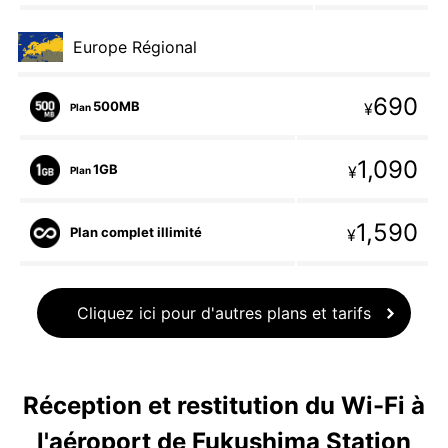
Europe Régional
690
500MB
¥
Plan
1,090
1GB
¥
Plan
1,590
Plan complet illimité
¥
Cliquez ici pour d'autres plans et tarifs
Réception et restitution du Wi-Fi à
l'aéroport de Fukushima Station