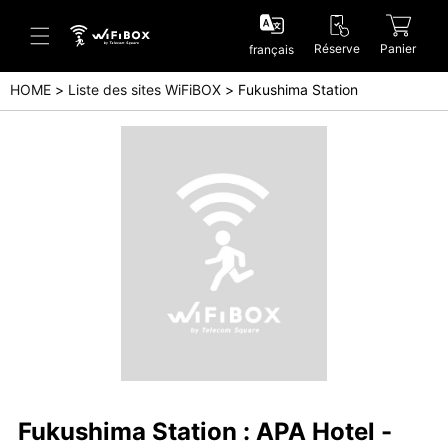
Réserve
Panier
français
HOME
Liste des sites WiFiBOX
Fukushima Station
Aide/Contactez-nous
Centre d'aide (Japanese)
Centre d'aide (English)
Enquête (Japanese)
Enquête (English)
Fukushima Station : APA Hotel -