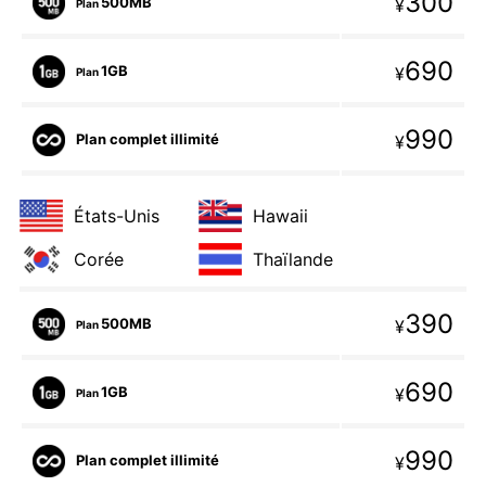
300
500MB
¥
Plan
690
1GB
¥
Plan
990
Plan complet illimité
¥
États-Unis
Hawaii
Corée
Thaïlande
390
500MB
¥
Plan
690
1GB
¥
Plan
990
Plan complet illimité
¥