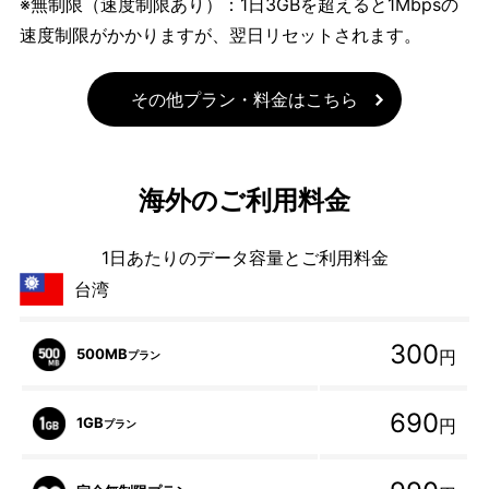
※無制限（速度制限あり）：1日3GBを超えると1Mbpsの
速度制限がかかりますが、翌日リセットされます。
その他プラン・料金はこちら
海外のご利用料金
1日あたりのデータ容量とご利用料金
台湾
300
500MB
円
プラン
690
1GB
円
プラン