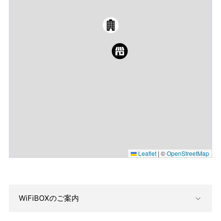
Leaflet
|
©
OpenStreetMap
WiFiBOXのご案内