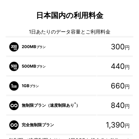
日本国内の利用料金
1日あたりのデータ容量とご利用料金
300
200MB
円
プラン
440
500MB
円
プラン
660
1GB
円
プラン
840
*
無制限プラン（速度制限あり
）
円
1,390
完全無制限プラン
円