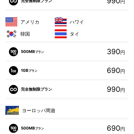
990
完全無制限プラン
円
アメリカ
ハワイ
韓国
タイ
390
500MB
円
プラン
690
1GB
円
プラン
990
完全無制限プラン
円
ヨーロッパ周遊
690
500MB
円
プラン