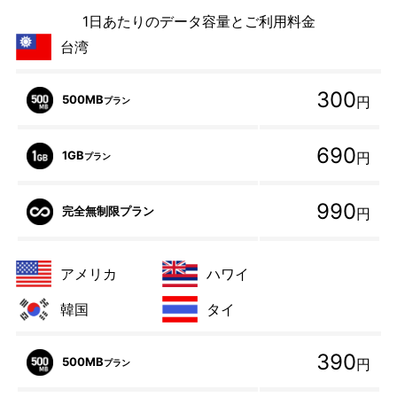
1日あたりのデータ容量とご利用料金
台湾
300
500MB
円
プラン
690
1GB
円
プラン
990
完全無制限プラン
円
アメリカ
ハワイ
韓国
タイ
390
500MB
円
プラン