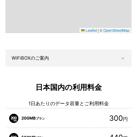
Leaflet
|
©
OpenStreetMap
WiFiBOXのご案内
日本国内の利用料金
1日あたりのデータ容量とご利用料金
300
200MB
円
プラン