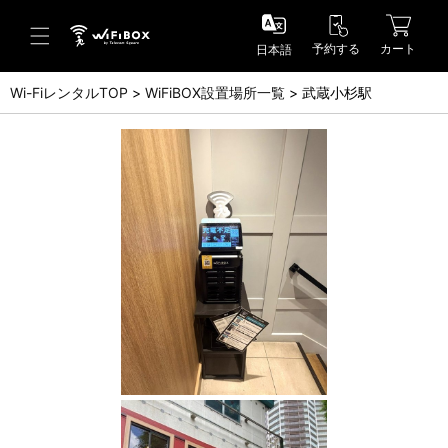
予約する
カート
日本語
Wi-FiレンタルTOP
WiFiBOX設置場所一覧
武蔵小杉駅
ヘルプ／お問い合わせ
ヘルプセンター(FAQ)(日本語)
Help Center(FAQ)(English)
お問い合わせ(日本語)
Inquiry(English)