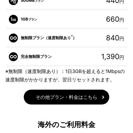
440
500MB
円
プラン
660
1GB
円
プラン
840
*
無制限プラン（速度制限あり
）
円
1,390
完全無制限プラン
円
※無制限（速度制限あり）：1日3GBを超えると1Mbpsの
速度制限がかかりますが、翌日リセットされます。
その他プラン・料金はこちら
海外のご利用料金