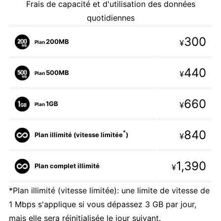
Frais de capacité et d'utilisation des données
quotidiennes
300
200MB
¥
Plan
440
500MB
¥
Plan
660
1GB
¥
Plan
840
*
Plan illimité (vitesse limitée
)
¥
1,390
Plan complet illimité
¥
*Plan illimité (vitesse limitée): une limite de vitesse de
1 Mbps s'applique si vous dépassez 3 GB par jour,
mais elle sera réinitialisée le jour suivant.