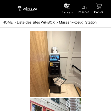
Réserve
Panier
français
HOME
Liste des sites WiFiBOX
Musashi-Kosugi Station
Aide/Contactez-nous
Centre d'aide (Japanese)
Centre d'aide (English)
Enquête (Japanese)
Enquête (English)