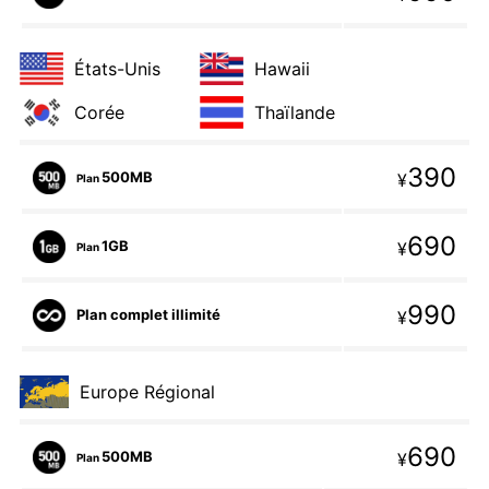
États-Unis
Hawaii
Corée
Thaïlande
390
500MB
¥
Plan
690
1GB
¥
Plan
990
Plan complet illimité
¥
Europe Régional
690
500MB
¥
Plan