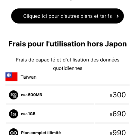
Cliquez ici pour d'autres plans et tarifs
Frais pour l'utilisation hors Japon
Frais de capacité et d'utilisation des données
quotidiennes
Taïwan
300
500MB
¥
Plan
690
1GB
¥
Plan
990
Plan complet illimité
¥