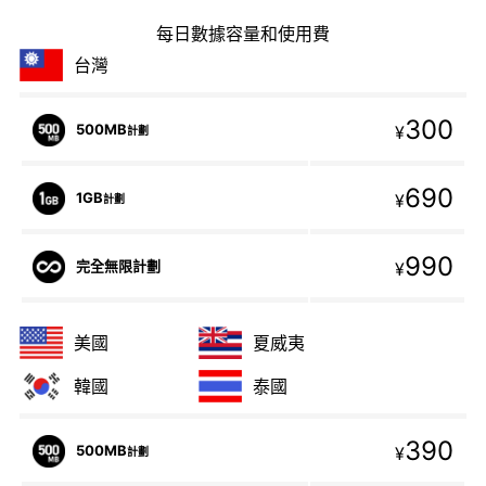
每日數據容量和使用費
台灣
300
500MB
¥
計劃
690
1GB
¥
計劃
990
完全無限計劃
¥
美國
夏威夷
韓國
泰國
390
500MB
¥
計劃