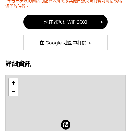
*部分已安裝的商店可能會因颱風或其他自然災害而暫時關閉或縮
短開放時間。
现在就预订WiFiBOX!
在 Google 地圖中打開 >
詳細資訊
+
−