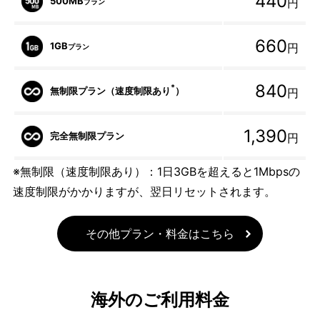
440
500MB
円
プラン
660
1GB
円
プラン
840
*
無制限プラン（速度制限あり
）
円
1,390
完全無制限プラン
円
※無制限（速度制限あり）：1日3GBを超えると1Mbpsの
速度制限がかかりますが、翌日リセットされます。
その他プラン・料金はこちら
海外のご利用料金