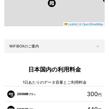
Leaflet
|
©
OpenStreetMap
WiFiBOXのご案内
日本国内の利用料金
1日あたりのデータ容量とご利用料金
300
200MB
円
プラン