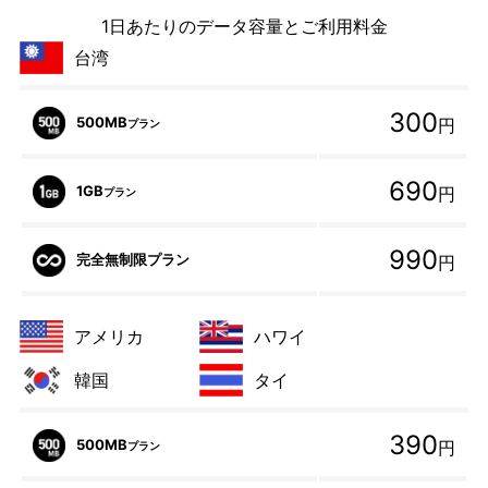
1日あたりのデータ容量とご利用料金
台湾
300
500MB
円
プラン
690
1GB
円
プラン
990
完全無制限プラン
円
アメリカ
ハワイ
韓国
タイ
390
500MB
円
プラン