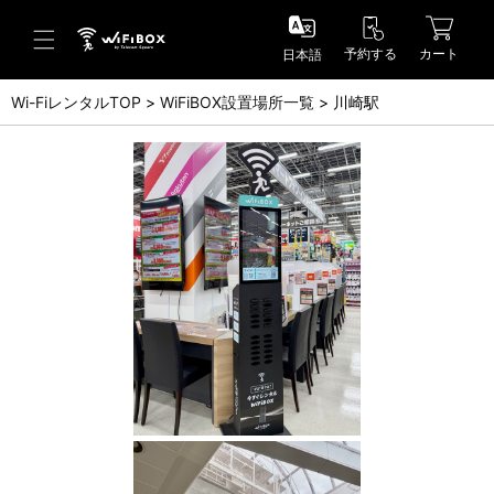
予約する
カート
日本語
Wi-FiレンタルTOP
WiFiBOX設置場所一覧
川崎駅
ヘルプ／お問い合わせ
ヘルプセンター(FAQ)(日本語)
Help Center(FAQ)(English)
お問い合わせ(日本語)
Inquiry(English)