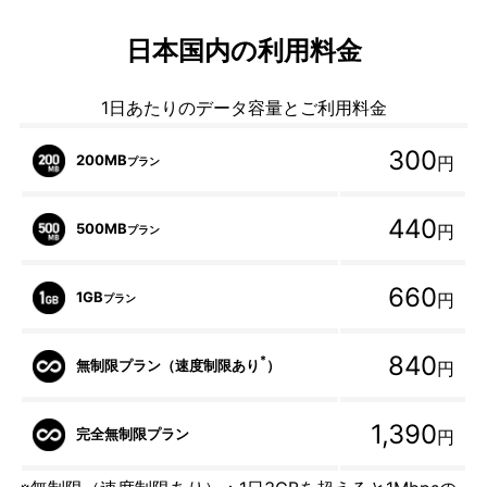
日本国内の利用料金
1日あたりのデータ容量とご利用料金
300
200MB
円
プラン
440
500MB
円
プラン
660
1GB
円
プラン
840
*
無制限プラン（速度制限あり
）
円
1,390
完全無制限プラン
円