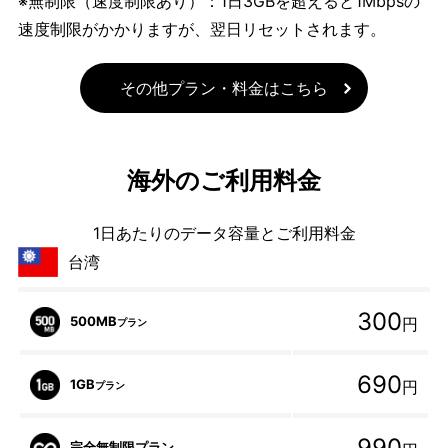
※無制限（速度制限あり）：1日3GBを超えると1Mbpsの
速度制限がかかりますが、翌日リセットされます。
その他プラン・料金はこちら
海外のご利用料金
1日あたりのデータ容量とご利用料金
台湾
300
500MB
円
プラン
690
1GB
円
プラン
990
完全無制限プラン