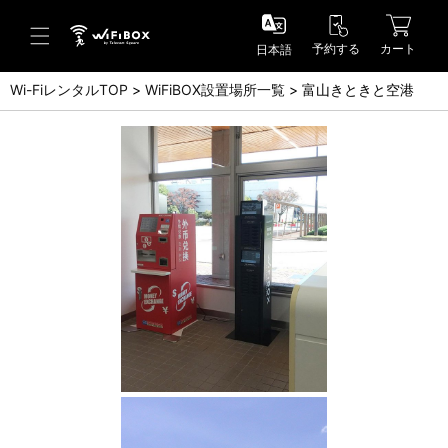
予約する
カート
日本語
Wi-FiレンタルTOP
WiFiBOX設置場所一覧
富山きときと空港
ヘルプ／お問い合わせ
ヘルプセンター(FAQ)(日本語)
Help Center(FAQ)(English)
お問い合わせ(日本語)
Inquiry(English)