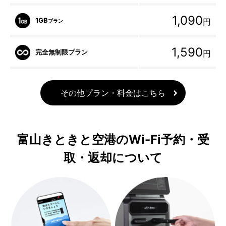
1,090
1GB
円
プラン
1,590
完全無制限プラン
円
その他プラン・料金はこちら
富山きときと空港のWi-Fi予約・受
取・返却について