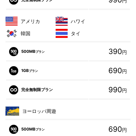
円
アメリカ
ハワイ
韓国
タイ
390
500MB
円
プラン
690
1GB
円
プラン
990
完全無制限プラン
円
ヨーロッパ周遊
690
500MB
円
プラン