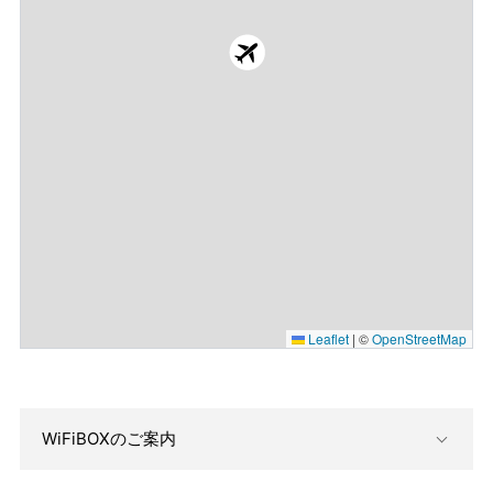
Leaflet
|
©
OpenStreetMap
WiFiBOXのご案内