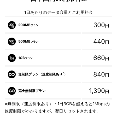
1日あたりのデータ容量とご利用料金
300
200MB
円
プラン
440
500MB
円
プラン
660
1GB
円
プラン
840
*
無制限プラン（速度制限あり
）
円
1,390
完全無制限プラン
円
※無制限（速度制限あり）：1日3GBを超えると1Mbpsの
速度制限がかかりますが、翌日リセットされます。