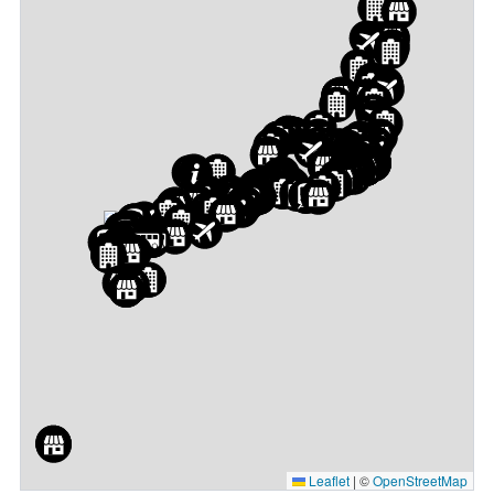
Leaflet
|
©
OpenStreetMap