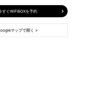
今すぐWiFiBOXを予約
Googleマップで開く >