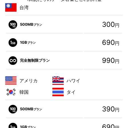
台湾
300
500MB
円
プラン
690
1GB
円
プラン
990
完全無制限プラン
円
アメリカ
ハワイ
韓国
タイ
390
500MB
円
プラン
690
1GB
円
プラン