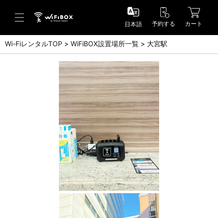
予約する
カート
日本語
Wi-FiレンタルTOP
WiFiBOX設置場所一覧
大宮駅
ヘルプ／お問い合わせ
ヘルプセンター(FAQ)(日本語)
Help Center(FAQ)(English)
お問い合わせ(日本語)
Inquiry(English)