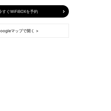
今すぐWiFiBOXを予約
Googleマップで開く >