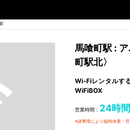
駅
馬喰町駅 : 
町駅北〉
Wi-Fiレンタル
WiFiBOX
24時
営業時間：
※諸事情により臨時休業・