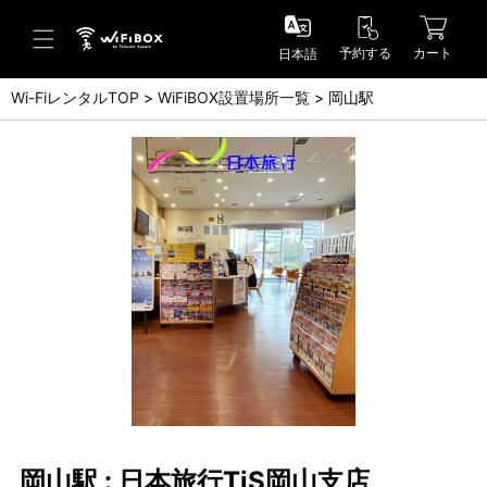
予約する
カート
日本語
Wi-FiレンタルTOP
WiFiBOX設置場所一覧
岡山駅
ヘルプ／お問い合わせ
ヘルプセンター(FAQ)(日本語)
Help Center(FAQ)(English)
お問い合わせ(日本語)
Inquiry(English)
岡山駅 : 日本旅行TiS岡山支店