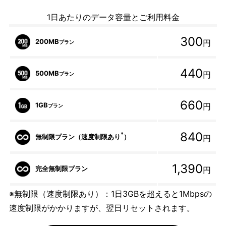
1日あたりのデータ容量とご利用料金
300
200MB
円
プラン
440
500MB
円
プラン
660
1GB
円
プラン
840
*
無制限プラン（速度制限あり
）
円
1,390
完全無制限プラン
円
※無制限（速度制限あり）：1日3GBを超えると1Mbpsの
速度制限がかかりますが、翌日リセットされます。