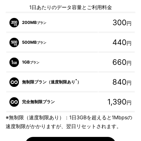
1日あたりのデータ容量とご利用料金
300
200MB
円
プラン
440
500MB
円
プラン
660
1GB
円
プラン
840
*
無制限プラン（速度制限あり
）
円
1,390
完全無制限プラン
円
※無制限（速度制限あり）：1日3GBを超えると1Mbpsの
速度制限がかかりますが、翌日リセットされます。