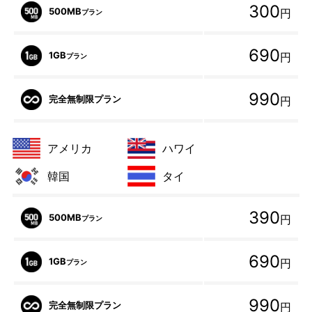
300
500MB
円
プラン
690
1GB
円
プラン
990
完全無制限プラン
円
アメリカ
ハワイ
韓国
タイ
390
500MB
円
プラン
690
1GB
円
プラン
990
完全無制限プラン
円