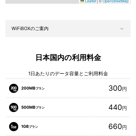
Leaflet
|
©
OpenStreetMap
WiFiBOXのご案内
日本国内の利用料金
1日あたりのデータ容量とご利用料金
300
200MB
円
プラン
440
500MB
円
プラン
660
1GB
円
プラン