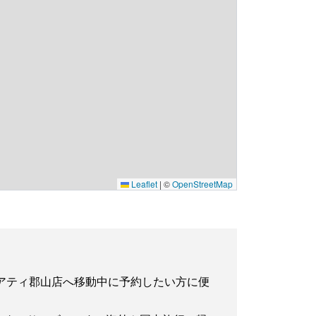
Leaflet
|
©
OpenStreetMap
工房アティ郡山店へ移動中に予約したい方に便