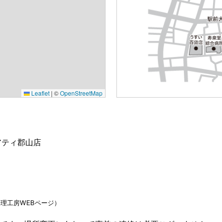
Leaflet
|
©
OpenStreetMap
アティ郡山店
理工房WEBページ）