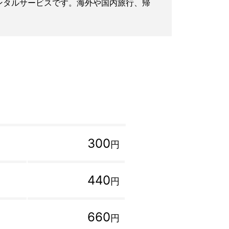
iレンタルサービスです。海外や国内旅行、帰
300
円
440
円
660
円