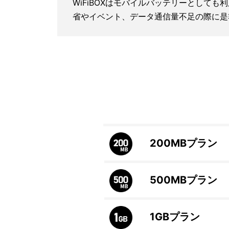
WiFiBOXはモバイルバッテリーとしても
省やイベント、データ通信量不足の際に是
200MB
プラン
500MB
プラン
1GB
プラン