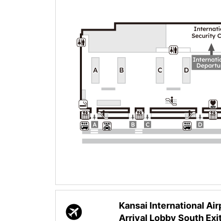
Kansai International Airp
Arrival Lobby South Exi