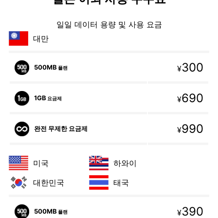
일일 데이터 용량 및 사용 요금
대만
300
500MB
¥
플랜
690
1GB
¥
요금제
990
완전 무제한 요금제
¥
미국
하와이
대한민국
태국
390
500MB
¥
플랜