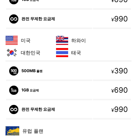
¥
990
완전 무제한 요금제
¥
미국
하와이
대한민국
태국
390
500MB
¥
플랜
690
1GB
¥
요금제
990
완전 무제한 요금제
¥
유럽 플랜